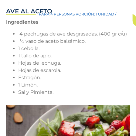
AVE AL ACETO
PARA 4 PERSONAS PORCIÓN: 1 UNIDAD /
Ingredientes
4 pechugas de ave desgrasadas. (400 gr c/u)
½ vaso de aceto balsámico.
1 cebolla.
1 tallo de apio.
Hojas de lechuga.
Hojas de escarola.
Estragón.
1 Limón.
Sal y Pimienta.