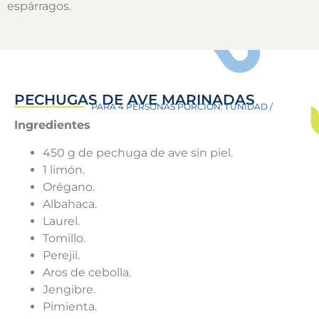
espárragos.
PECHUGAS DE AVE MARINADAS
PARA 4 PERSONAS PORCIÓN: 1 UNIDAD /
Ingredientes
450 g de pechuga de ave sin piel.
1 limón.
Orégano.
Albahaca.
Laurel.
Tomillo.
Perejil.
Aros de cebolla.
Jengibre.
Pimienta.