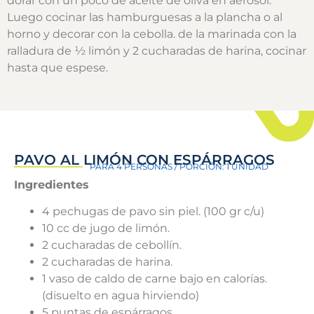
dorar con un poco de aceite de oliva en aerosol.
Luego cocinar las hamburguesas a la plancha o al
horno y decorar con la cebolla. de la marinada con la
ralladura de ½ limón y 2 cucharadas de harina, cocinar
hasta que espese.
PAVO AL LIMÓN CON ESPÁRRAGOS
PARA 4 PERSONAS / PORCIÓN: 1 UNIDAD
Ingredientes
4 pechugas de pavo sin piel. (100 gr c/u)
10 cc de jugo de limón.
2 cucharadas de cebollín.
2 cucharadas de harina.
1 vaso de caldo de carne bajo en calorías.
(disuelto en agua hirviendo)
5 puntas de espárragos.