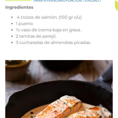
PARA 4 PERSONAS PORCIÓN: 1 UNIDAD /
Ingredientes
4 trozos de salmón. (100 gr c/u)
1 puerro.
½ vaso de crema baja en grasa.
2 ramitas de perejil.
3 cucharadas de almendras picadas.