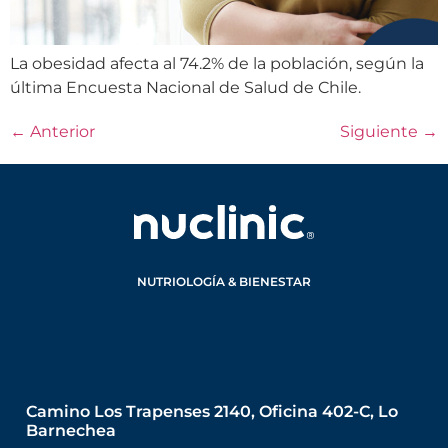
La obesidad afecta al 74.2% de la población, según la
última Encuesta Nacional de Salud de Chile.
←
Anterior
Siguiente
→
NUTRIOLOGÍA & BIENESTAR
Camino Los Trapenses 2140, Oficina 402-C, Lo
Barnechea